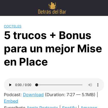
COCTELES
5 trucos + Bonus
para un mejor Mise
en Place
Podcast:
Download
(Duration: 7:27 — 5.1MB) |
Embed
Suscríbete
Apple Podcasts
|
Spotify
|
Amazon