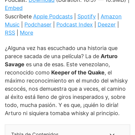
Embed
Suscríbete
Apple Podcasts
|
Spotify
|
Amazon
Music
|
Podchaser
|
Podcast Index
|
Deezer
|
RSS
|
More
¿Alguna vez has escuchado una historia que
parece sacada de una película? La de
Arturo
Savage
es una de esas. Este venezolano,
reconocido como
Keeper of the Quake
, el
máximo reconocimiento en el mundo del whisky
escocés, nos demuestra que a veces, el camino
al éxito está lleno de giros inesperados y, sobre
todo, mucha pasión. Y es que, ¡quién lo diría!
Arturo ni siquiera tomaba whisky al principio.
Tabla de Contenidos