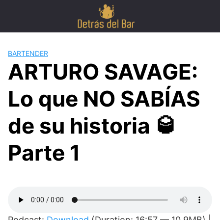
Skip
to
content
BARTENDER
ARTURO SAVAGE:
Lo que NO SABÍAS
de su historia 🥃
Parte 1
Podcast:
Download
(Duration: 16:57 — 10.9MB) |