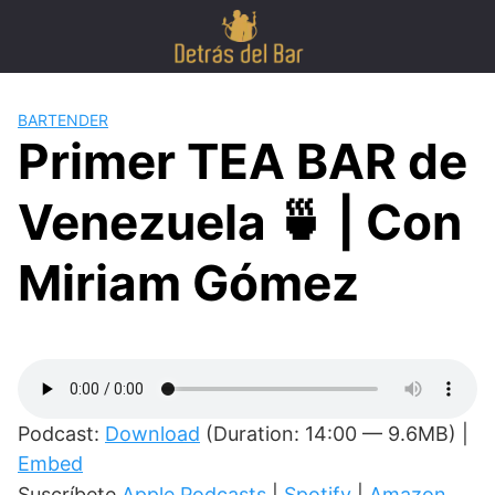
Skip
to
content
BARTENDER
Primer TEA BAR de
Venezuela 🍵 | Con
Miriam Gómez
Podcast:
Download
(Duration: 14:00 — 9.6MB) |
Embed
Suscríbete
Apple Podcasts
|
Spotify
|
Amazon