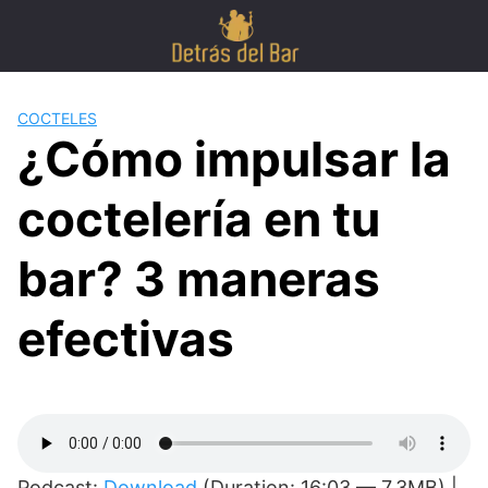
Skip
to
content
COCTELES
¿Cómo impulsar la
coctelería en tu
bar? 3 maneras
efectivas
Podcast:
Download
(Duration: 16:03 — 7.3MB) |